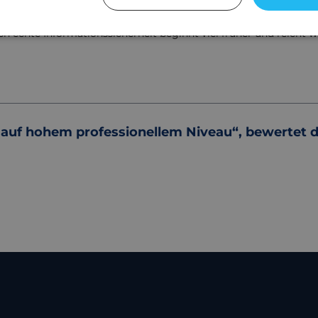
isten Menschen vor allem an technische Maßnahmen: gesicherte
och echte Informationssicherheit beginnt viel früher und reicht
er auf hohem professionellem Niveau“, bewertet 