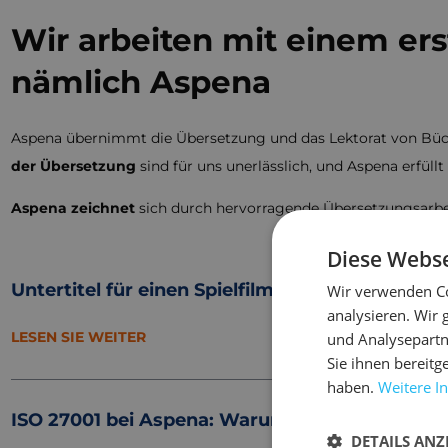
Wir arbeiten mit einem er
nämlich Aspena
Aspena übernimmt die Übersetzung und das Lektorat von Büche
der Übersetzung
sind für uns unerlässlich, und Aspena erfüllt
Aspena zeichnet
sich durch hervorragende Übersetzungsarbe
Diese Webse
Untertitel für einen Spielfilm innerhalb von 48
Wir verwenden Co
analysieren. Wir
LESEN SIE WEITER
und Analysepartn
Sie ihnen bereitg
haben.
Weitere I
ISO 27001 bei Aspena: Warum Informationssiche
DETAILS ANZ