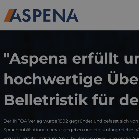
"Aspena erfüllt 
hochwertige Über
Belletristik für 
Der INFOA Verlag wurde 1992 gegründet und befasst sich von A
Sprachpublikationen herausgegeben und ein umfangreiches Vert
Ergänzungsliteratur zum Sprachenlernen sowie eine große Aus