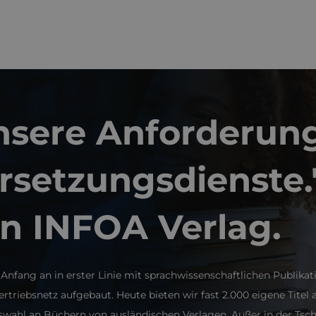
unsere Anforderun
setzungsdienste.
den INFOA Verlag.
nfang an in erster Linie mit sprachwissenschaftlichen Publikat
riebsnetz aufgebaut. Heute bieten wir fast 2.000 eigene Titel 
wahl an Büchern von ausländischen Verlagen. Außer in der Tsch