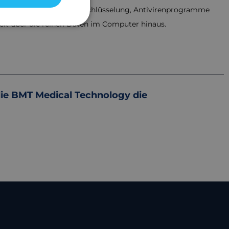
 Server, Passwörter, Verschlüsselung, Antivirenprogramme
 weit über die reinen Daten im Computer hinaus.
die BMT Medical Technology die