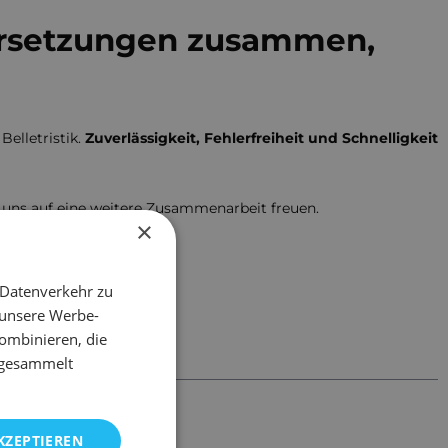
bersetzungen zusammen,
elletristik.
Zuverlässigkeit, Fehlerfreiheit und Schnelligkeit
uns auf eine weitere Zusammenarbeit freuen.
×
 Datenverkehr zu
 unsere Werbe-
ombinieren, die
e gesammelt
KZEPTIEREN