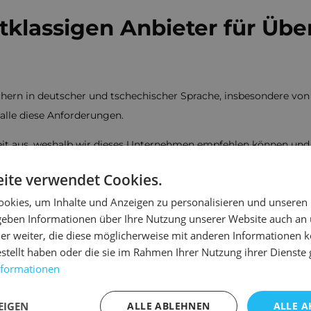
stklassigen Anbieter für Ü
rn in deutscher und tschechischer Sprache, insbesondere von B
 alle diese Anforderungen.
it aus, weshalb wir dieses Unternehmen empfehlen können und 
ite verwendet Cookies.
 Stunden
okies, um Inhalte und Anzeigen zu personalisieren und unseren
 geben Informationen über Ihre Nutzung unserer Website auch an
er weiter, die diese möglicherweise mit anderen Informationen k
estellt haben oder die sie im Rahmen Ihrer Nutzung ihrer Dienst
nformationen
rheit nicht nur eine Frage von Daten ist
EIGEN
ALLE ABLEHNEN
ALLE A