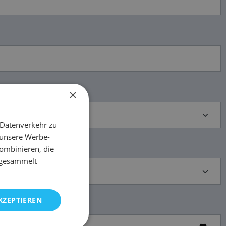
×
 Datenverkehr zu
 unsere Werbe-
ombinieren, die
e gesammelt
KZEPTIEREN