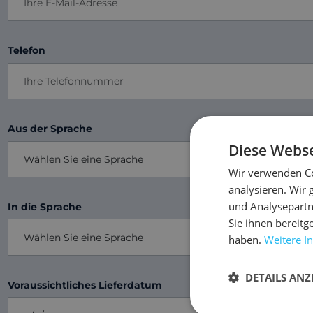
Telefon
Aus der Sprache
Diese Webse
Wir verwenden Co
analysieren. Wir
und Analysepartn
In die Sprache
Sie ihnen bereitg
haben.
Weitere I
DETAILS ANZ
Voraussichtliches Lieferdatum