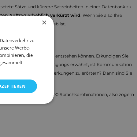
ersetzte Sätze und kürzere Satzeinheiten in einer Datenbank zu
ten Auftrag erheblich verkürzt wird
. Wenn Sie also Ihre
×
 bezahlen, als Ihnen lieb ist.
 Datenverkehr zu
 unsere Werbe-
ombinieren, die
 wenn billige Übersetzung, entstehen können. Erkundigen Sie
e gesammelt
tzungen zeigen kann. Wie eingangs erwähnt, ist Kommunikation
eit, Ihre Wünsche und Anmerkungen zu erörtern? Dann sind Sie
KZEPTIEREN
r arbeiten mit mehr als 200 Sprachkombinationen, also zögern