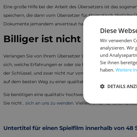
Eine große Hilfe bei der Arbeit des Übersetzers ist das sogen
speichern, die dann vom Übersetzer für thematisch ähnliche
Dokumente jemandem anvertraut haben, der nicht mit diesem To
Diese Webse
Billiger ist nicht gleich bes
Wir verwenden Co
analysieren. Wir
und Analysepartn
Verlangen Sie von Ihrem Übersetzer Qualität. Nur so können S
Sie ihnen bereitg
sich, welche Erfahrungen er oder sie hat, ob er oder sie Ihn
haben.
Weitere I
der Schlüssel, und zwar nicht nur von Ihrer Seite zum Überse
auf dem besten Weg zu einer qualitativ hochwertigen Überset
DETAILS ANZ
Sie benötigen eine qualitativ hochwertige Übersetzung von t
Sie nicht
, sich an uns zu wenden
. Vielleicht nur für einen un
Untertitel für einen Spielfilm innerhalb von 48