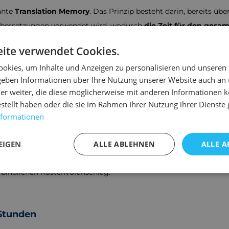
annte
Translation Memory
. Das Prinzip besteht darin, bereits üb
 Übersetzungen verwendet wird, wodurch
die Zeit für den gesam
ol arbeitet, werden Sie wahrscheinlich mehr für die Übersetzung
ite verwendet Cookies.
ser
okies, um Inhalte und Anzeigen zu personalisieren und unseren
 geben Informationen über Ihre Nutzung unserer Website auch an
er weiter, die diese möglicherweise mit anderen Informationen k
ie mögliche Verluste vermeiden, die durch eine schlechte, auch
estellt haben oder die sie im Rahmen Ihrer Nutzung ihrer Dienst
en Referenzen nennen oder Ihnen einige seiner oder ihrer Überse
nformationen
tzer, sondern auch umgekehrt. Ist Ihr Übersetzungsanbieter ber
zung.
EIGEN
ALLE ABLEHNEN
ALLE A
echnischen Dokumenten, Marketingtexten oder Fachartikeln? Wi
verbindlichen Kostenvoranschlag.
 Stunden