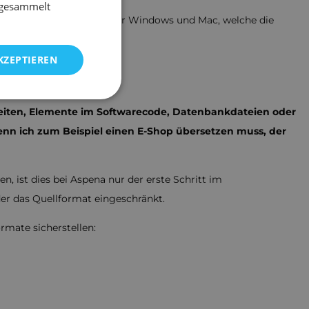
e gesammelt
ne Desktop-Anwendung für Windows und Mac, welche die
KZEPTIEREN
 Experten!
seiten, Elemente im Softwarecode, Datenbankdateien oder
wenn ich zum Beispiel einen E-Shop übersetzen muss, der
 ist dies bei Aspena nur der erste Schritt im
er das Quellformat eingeschränkt.
mate sicherstellen: