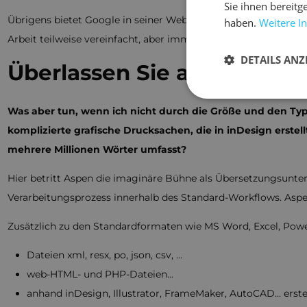
Sie ihnen bereitg
Übrigens bietet Google in seiner Web-App Google Docs Über
haben.
Weitere I
Arbeit teilweise vereinfacht, aber immer noch ihre Grenzen hat
DETAILS ANZ
Überlassen Sie auch die m
Was aber tun, wenn ich nicht durch die Größe und den Ty
komplizierte grafische Drucksachen, die in inDesign erste
mehrere Millionen Wörter umfasst?
Hier betritt Aspen die imaginäre Bühne als Übersetzungsunter
Verarbeitungsprozess innerhalb des Standard-Workflows. Aspe
Zusätzlich zu den Standardformaten wie MS Word, Excel, Pow
Dateien xml, resx, po, json, csv, ...
web-HTML- und PHP-Dateien...
anhand inDesign, Illustrator, FrameMaker, AutoCAD... erst