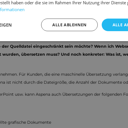
estellt haben oder die sie im Rahmen Ihrer Nutzung ihrer Dienst
setzungen von einfachen Dokumenten an. DeepL bietet auch ei
nformationen
.
EIGEN
ALLE ABLEHNEN
ALLE A
aschinelle Übersetzung den
p der Quelldatei eingeschränkt sein möchte? Wenn ich Web
llt wurden, übersetzen muss? Und noch konkreter: Was ist, 
nehmen. Für Kunden, die eine maschinelle Übersetzung verlangen,
na ist nicht durch die Dateigröße, die Anzahl der Dokumente od
erPoint usw. kann Aspena auch Übersetzungen der folgenden For
ellte grafische Dokumente